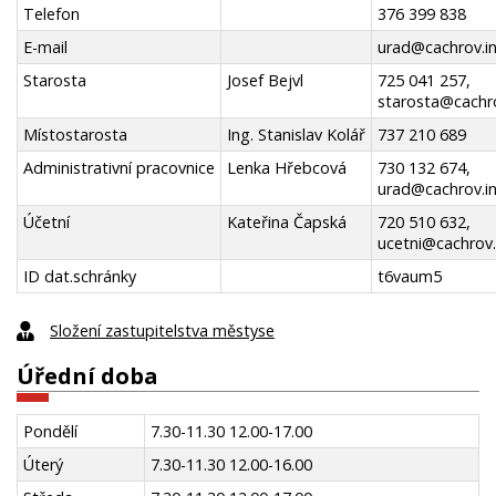
Telefon
376 399 838
E-mail
urad@cachrov.i
Starosta
Josef Bejvl
725 041 257,
starosta@cachro
Místostarosta
Ing. Stanislav Kolář
737 210 689
Administrativní pracovnice
Lenka Hřebcová
730 132 674,
urad@cachrov.i
Účetní
Kateřina Čapská
720 510 632,
ucetni@cachrov.
ID dat.schránky
t6vaum5
Složení zastupitelstva městyse
Úřední doba
Pondělí
7.30-11.30 12.00-17.00
Úterý
7.30-11.30 12.00-16.00