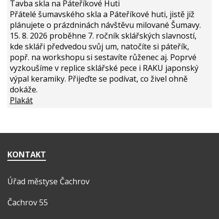
Tavba skla na Páteříkové Huti
Přátelé šumavského skla a Páteříkové huti, jistě již
plánujete o prázdninách návštěvu milované Šumavy.
15. 8. 2026 proběhne 7. ročník sklářských slavností,
kde skláři předvedou svůj um, natočíte si páteřík,
popř. na workshopu si sestavíte růženec aj. Poprvé
vyzkoušíme v replice sklářské pece i RAKU japonský
výpal keramiky. Přijeďte se podívat, co živel ohně
dokáže.
Plakát
KONTAKT
Úřad městyse Čachrov
Čachrov 55