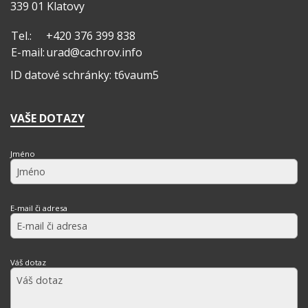
339 01 Klatovy
Tel.:
+420 376 399 838
E-mail:
urad@cachrov.info
ID datové schránky: t6vaum5
VAŠE DOTAZY
Jméno
E-mail či adresa
Váš dotaz