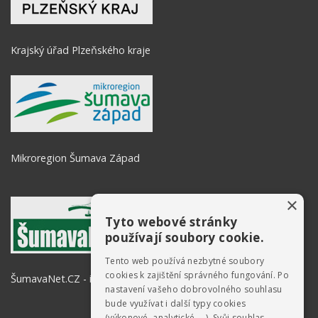
Krajský úřad Plzeňského kraje
Mikroregion Šumava Západ
×
Tyto webové stránky
používají soubory cookie.
Tento web používá nezbytné soubory
cookies k zajištění správného fungování. Po
ŠumavaNet.CZ - informace o regionu
nastavení vašeho dobrovolného souhlasu
bude využívat i další typy cookies
(výkonové, analytické, …). Svůj souhlas