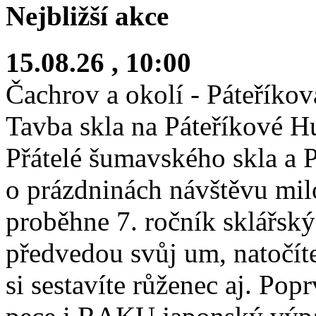
Nejbližší akce
15.08.26
, 10:00
Čachrov a okolí - Páteříko
Tavba skla na Páteříkové H
Přátelé šumavského skla a Pá
o prázdninách návštěvu mi
proběhne 7. ročník sklářskýc
předvedou svůj um, natočíte
si sestavíte růženec aj. Pop