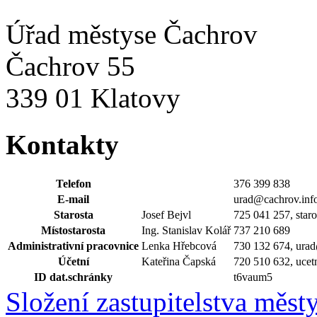
Úřad městyse Čachrov
Čachrov 55
339 01 Klatovy
Kontakty
Telefon
376 399 838
E-mail
urad@cachrov.inf
Starosta
Josef Bejvl
725 041 257, star
Místostarosta
Ing. Stanislav Kolář
737 210 689
Administrativní pracovnice
Lenka Hřebcová
730 132 674, ura
Účetní
Kateřina Čapská
720 510 632, ucet
ID dat.schránky
t6vaum5
Složení zastupitelstva měst