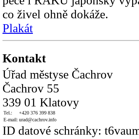
pece i RAKU japonský výpal
co živel ohně dokáže.
Plakát
Kontakt
Úřad městyse Čachrov
Čachrov 55
339 01 Klatovy
Tel.:
+420 376 399 838
E-mail:
urad@cachrov.info
ID datové schránky: t6vau