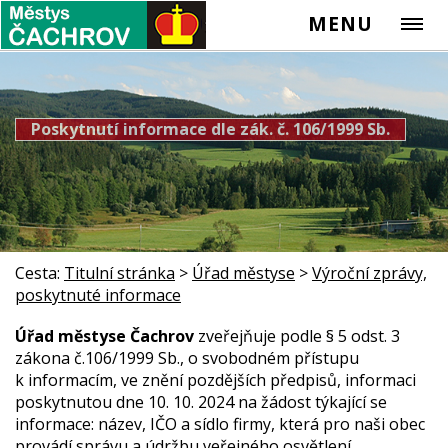
MENU
Poskytnutí informace dle zák. č. 106/1999 Sb.
Cesta:
Titulní stránka
>
Úřad městyse
>
Výroční zprávy,
poskytnuté informace
Úřad městyse Čachrov
zveřejňuje podle § 5 odst. 3
zákona č.106/1999 Sb., o svobodném přístupu
k informacím, ve znění pozdějších předpisů, informaci
poskytnutou dne 10. 10. 2024 na žádost týkající se
informace: název, IČO a sídlo firmy, která pro naši obec
provádí správu a údržbu veřejného osvětlení.