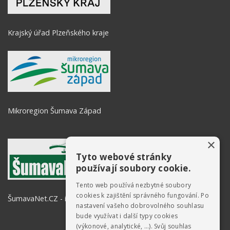
Krajský úřad Plzeňského kraje
Mikroregion Šumava Západ
×
Tyto webové stránky
používají soubory cookie.
Tento web používá nezbytné soubory
cookies k zajištění správného fungování. Po
ŠumavaNet.CZ - informace o regionu
nastavení vašeho dobrovolného souhlasu
bude využívat i další typy cookies
(výkonové, analytické, …). Svůj souhlas