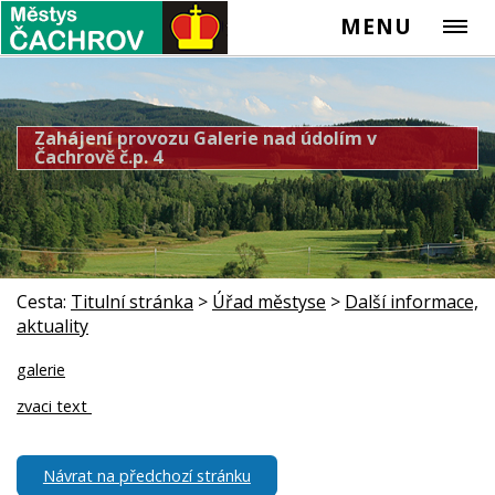
MENU
Zahájení provozu Galerie nad údolím v
Čachrově č.p. 4
Cesta:
Titulní stránka
>
Úřad městyse
>
Další informace,
aktuality
galerie
zvaci text
Návrat na předchozí stránku