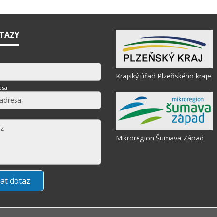
OTAZY
Krajský úřad Plzeňského kraje
esa
Mikroregion Šumava Západ