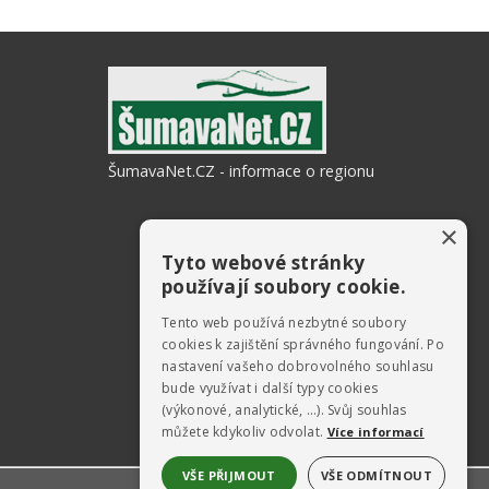
ŠumavaNet.CZ - informace o regionu
×
Tyto webové stránky
používají soubory cookie.
Tento web používá nezbytné soubory
cookies k zajištění správného fungování. Po
nastavení vašeho dobrovolného souhlasu
bude využívat i další typy cookies
(výkonové, analytické, …). Svůj souhlas
můžete kdykoliv odvolat.
Více informací
VŠE PŘIJMOUT
VŠE ODMÍTNOUT