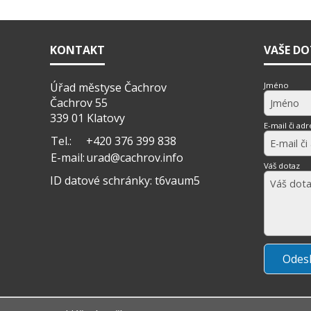
KONTAKT
VAŠE D
Úřad městyse Čachrov
Jméno
Čachrov 55
339 01 Klatovy
E-mail či adr
Tel.:
+420 376 399 838
E-mail:
urad@cachrov.info
Váš dotaz
ID datové schránky: t6vaum5