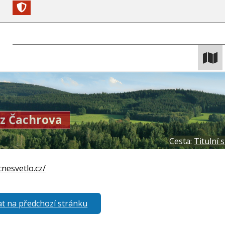
 z Čachrova
Cesta:
Titulní 
cnesvetlo.cz/
t na předchozí stránku