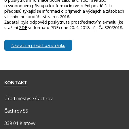
o poskytnutí informace podle zákona č. 106/1999 Sb.,
o svobodném přístupu k informacím ve znění pozdějších
předpisů týkající se informací o příjmech a výdajích a zásobách
v lesním hospodářství za rok 2016.
Žadateli byla odpověď poskytnuta prostřednictvím e-mailu (ke
stažení
ZDE
ve formátu PDF) dne 20. 4. 2018 - čj. Ča 320/2018.
Návrat na předchozí stránku
KONTAKT
Úřad městyse Čachrov
Čachrov 55
339 01 Klatovy