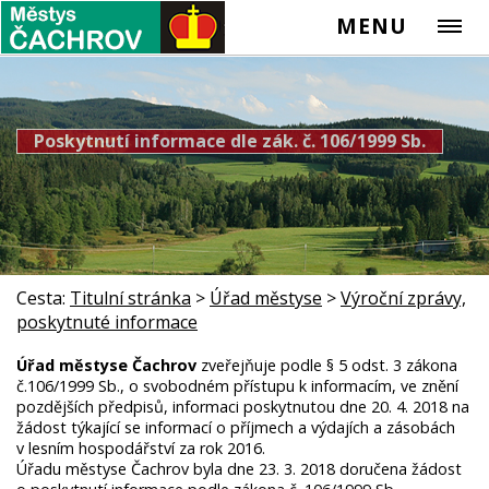
MENU
Poskytnutí informace dle zák. č. 106/1999 Sb.
Cesta:
Titulní stránka
>
Úřad městyse
>
Výroční zprávy,
poskytnuté informace
Úřad městyse Čachrov
zveřejňuje podle § 5 odst. 3 zákona
č.106/1999 Sb., o svobodném přístupu k informacím, ve znění
pozdějších předpisů, informaci poskytnutou dne 20. 4. 2018 na
žádost týkající se informací o příjmech a výdajích a zásobách
v lesním hospodářství za rok 2016.
Úřadu městyse Čachrov byla dne 23. 3. 2018 doručena žádost