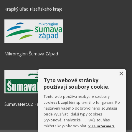
Krajský úřad Plzeňského kraje
Mikroregion Šumava Západ
×
Tyto webové stránky
používají soubory cookie.
Tento web používá nezbytné soubory
cookies k zajištění správného fungování. Po
ŠumavaNet.CZ - informace o regionu
nastavení vašeho dobrovolného souhlasu
bude využívat i další typy cookies
(výkonové, analytické, …). Svůj souhlas
můžete kdykoliv odvolat.
Více informací