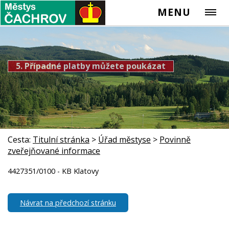
MENU
5. Případné platby můžete poukázat
Cesta:
Titulní stránka
>
Úřad městyse
>
Povinně
zveřejňované informace
4427351/0100 - KB Klatovy
Návrat na předchozí stránku