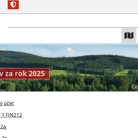
v za rok 2025
Ce
ý účet
. 1 FIN212
.2a