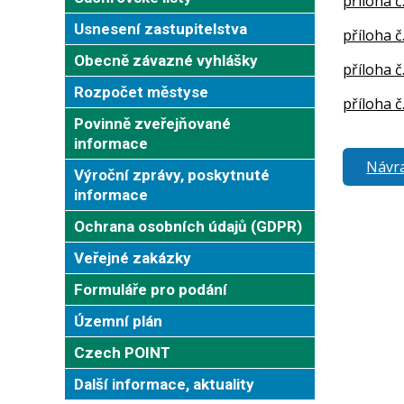
příloha č
Usnesení zastupitelstva
příloha č
Obecně závazné vyhlášky
příloha č
Rozpočet městyse
příloha č
Povinně zveřejňované
informace
Návra
Výroční zprávy, poskytnuté
informace
Ochrana osobních údajů (GDPR)
Veřejné zakázky
Formuláře pro podání
Územní plán
Czech POINT
Další informace, aktuality