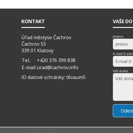
KONTAKT
VAŠE D
Úřad městyse Čachrov
Jméno
Čachrov 55
339 01 Klatovy
E-mail či adr
Tel.:
+420 376 399 838
E-mail:
urad@cachrov.info
Váš dotaz
ID datové schránky: t6vaum5