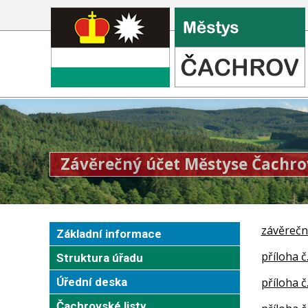
Závěrečný účet Městyse Čachro
závěrečn
Základní informace
příloha č
Struktura úřadu
Úřední deska
příloha č
Čachrovské listy