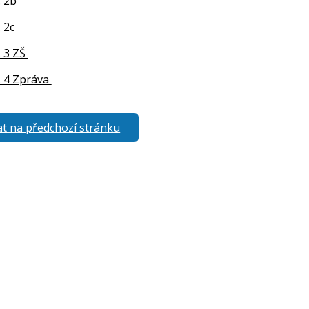
. 2b
. 2c
. 3 ZŠ
. 4 Zpráva
t na předchozí stránku