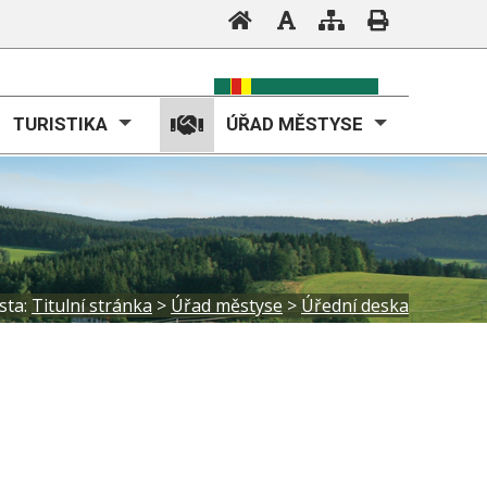
TURISTIKA
ÚŘAD MĚSTYSE
sta:
Titulní stránka
>
Úřad městyse
>
Úřední deska