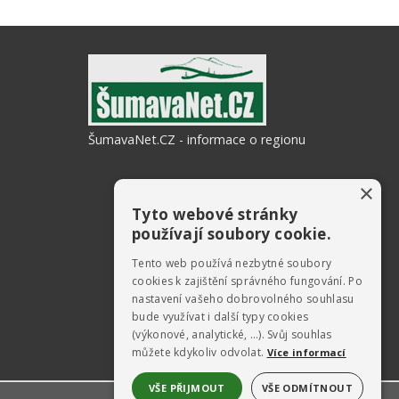
ŠumavaNet.CZ - informace o regionu
×
Tyto webové stránky
používají soubory cookie.
Tento web používá nezbytné soubory
cookies k zajištění správného fungování. Po
nastavení vašeho dobrovolného souhlasu
bude využívat i další typy cookies
(výkonové, analytické, …). Svůj souhlas
můžete kdykoliv odvolat.
Více informací
VŠE PŘIJMOUT
VŠE ODMÍTNOUT