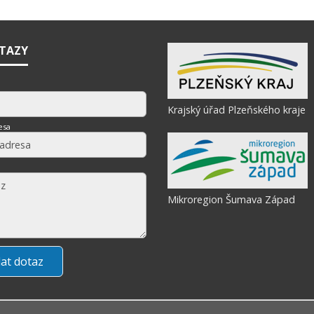
OTAZY
Krajský úřad Plzeňského kraje
esa
Mikroregion Šumava Západ