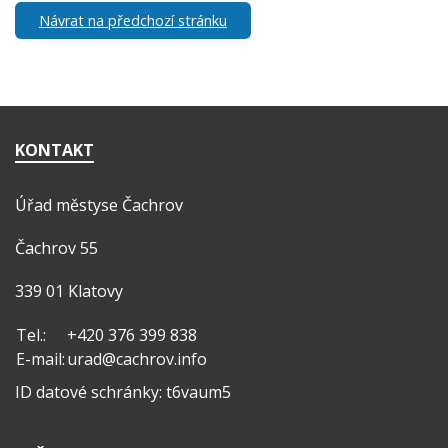
Návrat na předchozí stránku
KONTAKT
Úřad městyse Čachrov
Čachrov 55
339 01 Klatovy
Tel.:
+420 376 399 838
E-mail:
urad@cachrov.info
ID datové schránky: t6vaum5