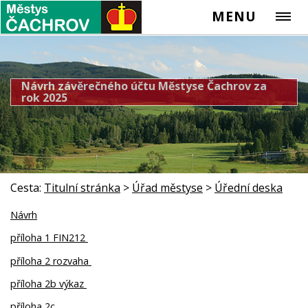
MENU
Návrh závěrečného účtu Městyse Čachrov za
rok 2025
Cesta:
Titulní stránka
>
Úřad městyse
>
Úřední deska
Návrh
příloha 1 FIN212
příloha 2 rozvaha
příloha 2b výkaz
příloha 2c