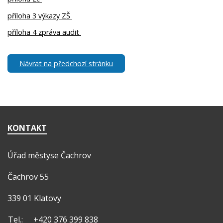
příloha 3 výkazy ZŠ
příloha 4 zpráva audit
Návrat na předchozí stránku
KONTAKT
Úřad městyse Čachrov
Čachrov 55
339 01 Klatovy
Tel.:
+420 376 399 838