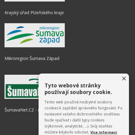
Krajský úřad Plzeňského kraje
Mikroregion Šumava Západ
×
Tyto webové stránky
používají soubory cookie.
Tento web používá nezbytné soubory
cookies k zajištění správného fungování. Po
ŠumavaNet.CZ - informace o regionu
nastavení vašeho dobrovolného souhlasu
bude využívat i další typy cookies
(výkonové, analytické, …). Svůj souhlas
můžete kdykoliv odvolat.
Více informací