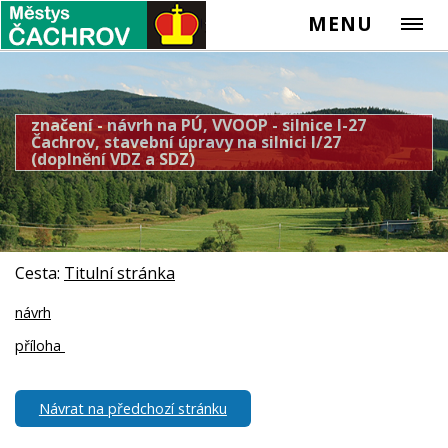
MENU
značení - návrh na PÚ, VVOOP - silnice I-27
Čachrov, stavební úpravy na silnici I/27
(doplnění VDZ a SDZ)
Cesta:
Titulní stránka
návrh
příloha
Návrat na předchozí stránku