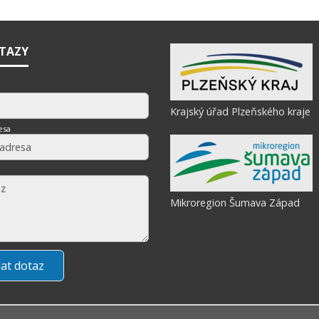
OTAZY
Krajský úřad Plzeňského kraje
esa
Mikroregion Šumava Západ