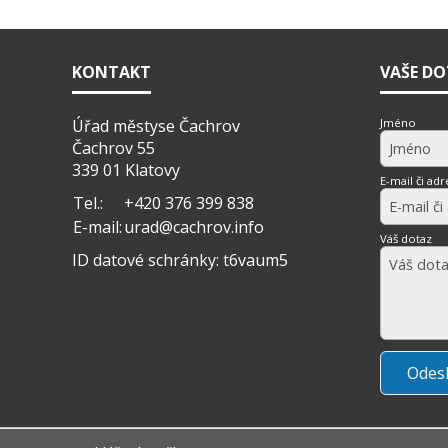
KONTAKT
VAŠE D
Úřad městyse Čachrov
Jméno
Čachrov 55
339 01 Klatovy
E-mail či adr
Tel.:
+420 376 399 838
E-mail:
urad@cachrov.info
Váš dotaz
ID datové schránky: t6vaum5