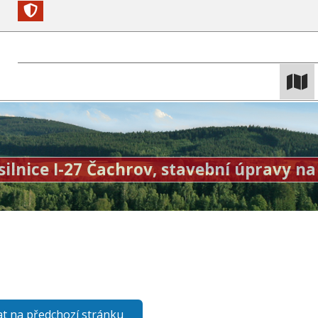
ilnice I-27 Čachrov, stavební úpravy na 
t na předchozí stránku