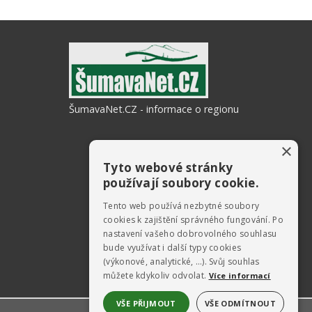
ŠumavaNet.CZ - informace o regionu
×
Tyto webové stránky
používají soubory cookie.
Tento web používá nezbytné soubory
cookies k zajištění správného fungování. Po
nastavení vašeho dobrovolného souhlasu
bude využívat i další typy cookies
(výkonové, analytické, …). Svůj souhlas
můžete kdykoliv odvolat.
Více informací
VŠE PŘIJMOUT
VŠE ODMÍTNOUT