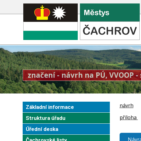
značení - návrh na PÚ, VVOOP - s
návrh
Základní informace
příloha
Struktura úřadu
Úřední deska
Návra
Čachrovské listy